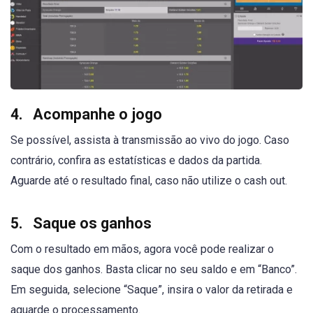
4. Acompanhe o jogo
Se possível, assista à transmissão ao vivo do jogo. Caso
contrário, confira as estatísticas e dados da partida.
Aguarde até o resultado final, caso não utilize o cash out.
5. Saque os ganhos
Com o resultado em mãos, agora você pode realizar o
saque dos ganhos. Basta clicar no seu saldo e em “Banco”.
Em seguida, selecione “Saque”, insira o valor da retirada e
aguarde o processamento.