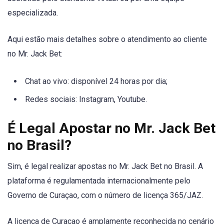
especializada.
Aqui estão mais detalhes sobre o atendimento ao cliente
no Mr. Jack Bet:
Chat ao vivo: disponível 24 horas por dia;
Redes sociais: Instagram, Youtube.
É Legal Apostar no Mr. Jack Bet
no Brasil?
Sim, é legal realizar apostas no Mr. Jack Bet no Brasil. A
plataforma é regulamentada internacionalmente pelo
Governo de Curaçao, com o número de licença 365/JAZ.
A licença de Curaçao é amplamente reconhecida no cenário