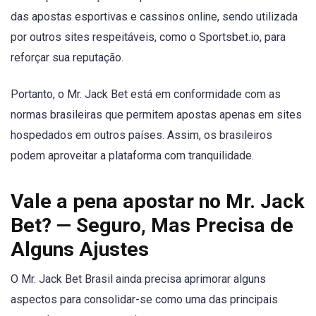
das apostas esportivas e cassinos online, sendo utilizada
por outros sites respeitáveis, como o Sportsbet.io, para
reforçar sua reputação.
Portanto, o Mr. Jack Bet está em conformidade com as
normas brasileiras que permitem apostas apenas em sites
hospedados em outros países. Assim, os brasileiros
podem aproveitar a plataforma com tranquilidade.
Vale a pena apostar no Mr. Jack
Bet? — Seguro, Mas Precisa de
Alguns Ajustes
O Mr. Jack Bet Brasil ainda precisa aprimorar alguns
aspectos para consolidar-se como uma das principais