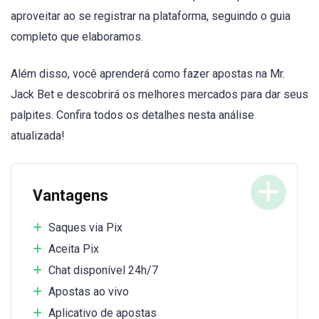
aproveitar ao se registrar na plataforma, seguindo o guia
completo que elaboramos.
Além disso, você aprenderá como fazer apostas na Mr.
Jack Bet e descobrirá os melhores mercados para dar seus
palpites. Confira todos os detalhes nesta análise
atualizada!
Vantagens
Saques via Pix
Aceita Pix
Chat disponível 24h/7
Apostas ao vivo
Aplicativo de apostas