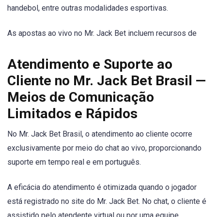
handebol, entre outras modalidades esportivas.
As apostas ao vivo no Mr. Jack Bet incluem recursos de
Atendimento e Suporte ao
Cliente no Mr. Jack Bet Brasil —
Meios de Comunicação
Limitados e Rápidos
No Mr. Jack Bet Brasil, o atendimento ao cliente ocorre
exclusivamente por meio do chat ao vivo, proporcionando
suporte em tempo real e em português.
A eficácia do atendimento é otimizada quando o jogador
está registrado no site do Mr. Jack Bet. No chat, o cliente é
assistido pelo atendente virtual ou por uma equipe