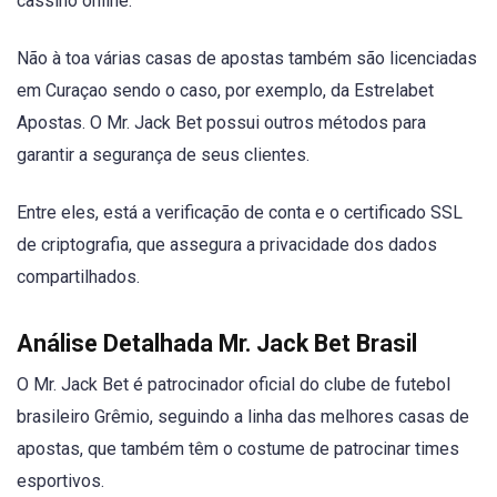
cassino online.
Não à toa várias casas de apostas também são licenciadas
em Curaçao sendo o caso, por exemplo, da Estrelabet
Apostas. O Mr. Jack Bet possui outros métodos para
garantir a segurança de seus clientes.
Entre eles, está a verificação de conta e o certificado SSL
de criptografia, que assegura a privacidade dos dados
compartilhados.
Análise Detalhada Mr. Jack Bet Brasil
O Mr. Jack Bet é patrocinador oficial do clube de futebol
brasileiro Grêmio, seguindo a linha das melhores casas de
apostas, que também têm o costume de patrocinar times
esportivos.