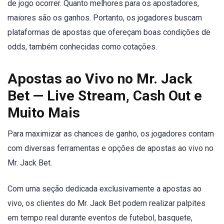
de jogo ocorrer. Quanto melhores para os apostadores,
maiores são os ganhos. Portanto, os jogadores buscam
plataformas de apostas que ofereçam boas condições de
odds, também conhecidas como cotações.
Apostas ao Vivo no Mr. Jack
Bet — Live Stream, Cash Out e
Muito Mais
Para maximizar as chances de ganho, os jogadores contam
com diversas ferramentas e opções de apostas ao vivo no
Mr. Jack Bet.
Com uma seção dedicada exclusivamente a apostas ao
vivo, os clientes do Mr. Jack Bet podem realizar palpites
em tempo real durante eventos de futebol, basquete,