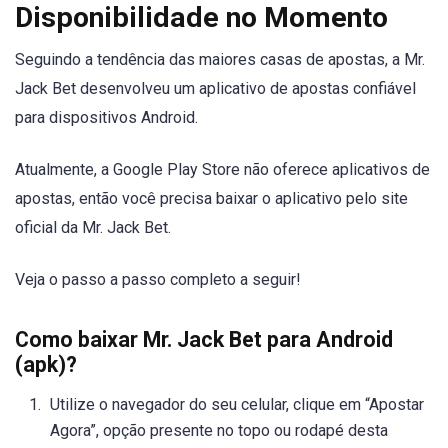
Disponibilidade no Momento
Seguindo a tendência das maiores casas de apostas, a Mr.
Jack Bet desenvolveu um aplicativo de apostas confiável
para dispositivos Android.
Atualmente, a Google Play Store não oferece aplicativos de
apostas, então você precisa baixar o aplicativo pelo site
oficial da Mr. Jack Bet.
Veja o passo a passo completo a seguir!
Como baixar Mr. Jack Bet para Android
(apk)?
Utilize o navegador do seu celular, clique em “Apostar
Agora”, opção presente no topo ou rodapé desta