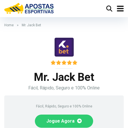
Home
»
Mr. Jack Bet
Mr. Jack Bet
Fácil, Rápido, Seguro e 100% Online
Fácil, Rápido, Seguro e 100% Online
Jogue Agora