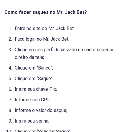
Como fazer saques no Mr. Jack Bet?
Entre no site do Mr. Jack Bet;
Faça login no Mr. Jack Bet;
Clique no seu perfil localizado no canto superior
direito da tela;
Clique em “Banco”;
Clique em “Saque”;
Insira sua chave Pix;
Informe seu CPF;
Informe o valor do saque;
Insira sua senha;
Clique em “Solicitar Saque”;