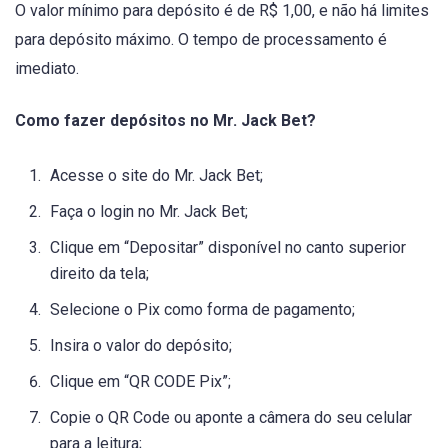
O valor mínimo para depósito é de R$ 1,00, e não há limites
para depósito máximo. O tempo de processamento é
imediato.
Como fazer depósitos no Mr. Jack Bet?
Acesse o site do Mr. Jack Bet;
Faça o login no Mr. Jack Bet;
Clique em “Depositar” disponível no canto superior
direito da tela;
Selecione o Pix como forma de pagamento;
Insira o valor do depósito;
Clique em “QR CODE Pix”;
Copie o QR Code ou aponte a câmera do seu celular
para a leitura;