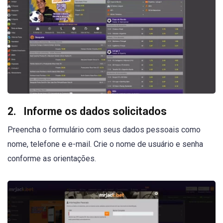
2. Informe os dados solicitados
Preencha o formulário com seus dados pessoais como
nome, telefone e e-mail. Crie o nome de usuário e senha
conforme as orientações.