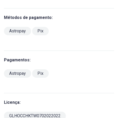
Métodos de pagamento:
Astropay
Pix
Pagamentos:
Astropay
Pix
Licença:
GLHOCCHKTW0702022022