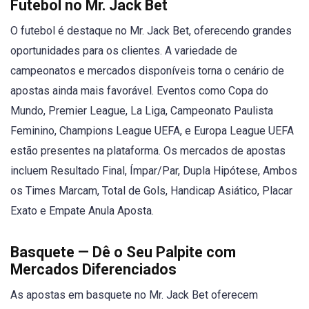
Futebol no Mr. Jack Bet
O futebol é destaque no Mr. Jack Bet, oferecendo grandes
oportunidades para os clientes. A variedade de
campeonatos e mercados disponíveis torna o cenário de
apostas ainda mais favorável. Eventos como Copa do
Mundo, Premier League, La Liga, Campeonato Paulista
Feminino, Champions League UEFA, e Europa League UEFA
estão presentes na plataforma. Os mercados de apostas
incluem Resultado Final, Ímpar/Par, Dupla Hipótese, Ambos
os Times Marcam, Total de Gols, Handicap Asiático, Placar
Exato e Empate Anula Aposta.
Basquete — Dê o Seu Palpite com
Mercados Diferenciados
As apostas em basquete no Mr. Jack Bet oferecem