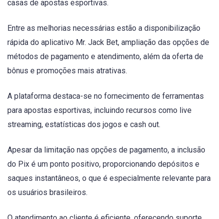
casas de apostas esportivas.
Entre as melhorias necessárias estão a disponibilização
rápida do aplicativo Mr. Jack Bet, ampliação das opções de
métodos de pagamento e atendimento, além da oferta de
bônus e promoções mais atrativas.
A plataforma destaca-se no fornecimento de ferramentas
para apostas esportivas, incluindo recursos como live
streaming, estatísticas dos jogos e cash out.
Apesar da limitação nas opções de pagamento, a inclusão
do Pix é um ponto positivo, proporcionando depósitos e
saques instantâneos, o que é especialmente relevante para
os usuários brasileiros.
O atendimento ao cliente é eficiente, oferecendo suporte