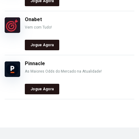
Jogue Agora
Onabet
Vem com Tudo!
Jogue Agora
Pinnacle
As Maiores Odds do Mercado na Atualidade!
Jogue Agora