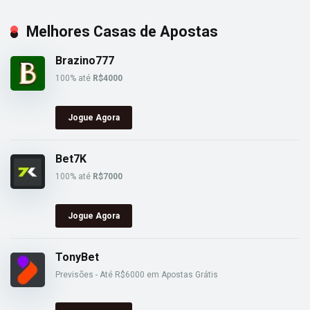
Melhores Casas de Apostas
Brazino777
100% até
R$4000
Jogue Agora
Bet7K
100% até
R$7000
Jogue Agora
TonyBet
Previsões - Até R$6000 em Apostas Grátis