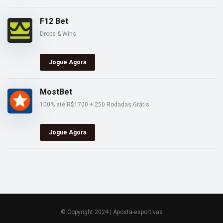
F12 Bet
Drops & Wins
Jogue Agora
MostBet
100% até R$1700 + 250 Rodadas Grátis
Jogue Agora
© Copyright 2024 | Aposta-esportivas