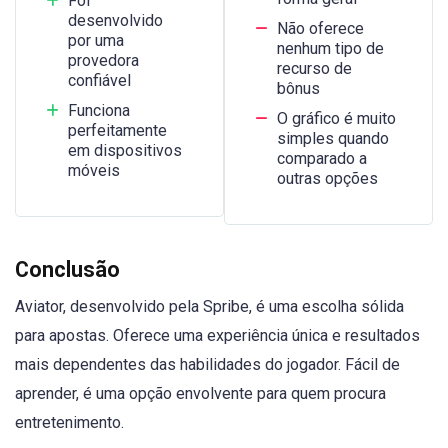
Foi
desenvolvido
Não oferece
por uma
nenhum tipo de
provedora
recurso de
confiável
bônus
Funciona
O gráfico é muito
perfeitamente
simples quando
em dispositivos
comparado a
móveis
outras opções
Conclusão
Aviator, desenvolvido pela Spribe, é uma escolha sólida
para apostas. Oferece uma experiência única e resultados
mais dependentes das habilidades do jogador. Fácil de
aprender, é uma opção envolvente para quem procura
entretenimento.