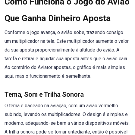
Como Funciona o Jogo do Aviao
Que Ganha Dinheiro Aposta
Conforme o jogo avança, o avião sobe, trazendo consigo
um multiplicador na tela. Este multiplicador aumenta o valor
da sua aposta proporcionalmente à altitude do avião. A
tarefa é retirar e liquidar sua aposta antes que o avião caia.
Ao contrário do Aviator apostas, o gráfico é mais simples
aqui, mas o funcionamento é semelhante.
Tema, Som e Trilha Sonora
O tema é baseado na aviação, com um avião vermelho
subindo, levando os multiplicadores. O design é simples e
moderno, adequando-se bem a vários dispositivos móveis.
A trilha sonora pode se tornar entediante, então é possível