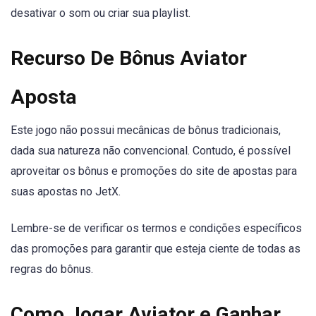
desativar o som ou criar sua playlist.
Recurso De Bônus Aviator
Aposta
Este jogo não possui mecânicas de bônus tradicionais,
dada sua natureza não convencional. Contudo, é possível
aproveitar os bônus e promoções do site de apostas para
suas apostas no JetX.
Lembre-se de verificar os termos e condições específicos
das promoções para garantir que esteja ciente de todas as
regras do bônus.
Como Jogar Aviator e Ganhar