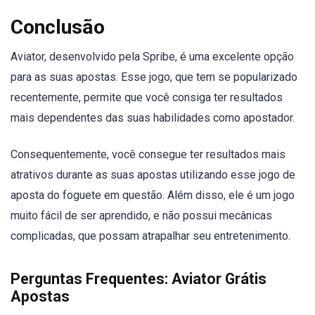
Conclusão
Aviator, desenvolvido pela Spribe, é uma excelente opção
para as suas apostas. Esse jogo, que tem se popularizado
recentemente, permite que você consiga ter resultados
mais dependentes das suas habilidades como apostador.
Consequentemente, você consegue ter resultados mais
atrativos durante as suas apostas utilizando esse jogo de
aposta do foguete em questão. Além disso, ele é um jogo
muito fácil de ser aprendido, e não possui mecânicas
complicadas, que possam atrapalhar seu entretenimento.
Perguntas Frequentes: Aviator Grátis
Apostas