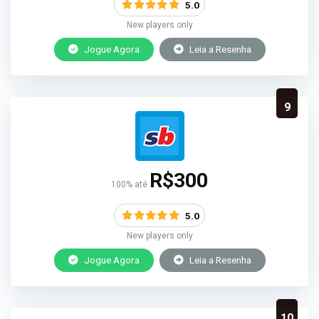
5.0
New players only
Jogue Agora
Leia a Resenha
9
R$300
100% até
5.0
New players only
Jogue Agora
Leia a Resenha
10