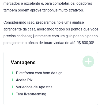
mercados é excelente e, para completar, os jogadores
também podem aproveitar bônus muito atrativos.
Considerando isso, preparamos hoje uma análise
abrangente da casa, abordando todos os pontos que você
precisa conhecer, juntamente com um guia passo a passo
para garantir o bônus de boas-vindas de até R$ 500,00!
Vantagens
Plataforma com bom design
Aceita Pix
Variedade de Apostas
Tem livestreaming