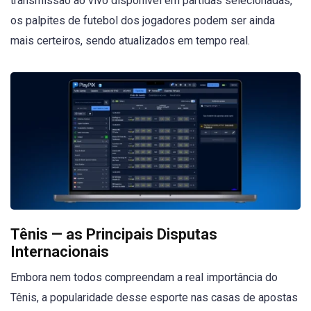
transmissão ao vivo disponível em partidas selecionadas,
os palpites de futebol dos jogadores podem ser ainda
mais certeiros, sendo atualizados em tempo real.
Tênis — as Principais Disputas
Internacionais
Embora nem todos compreendam a real importância do
Tênis, a popularidade desse esporte nas casas de apostas