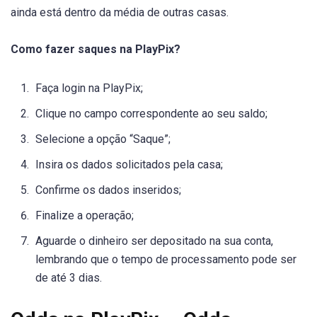
ainda está dentro da média de outras casas.
Como fazer saques na PlayPix?
Faça login na PlayPix;
Clique no campo correspondente ao seu saldo;
Selecione a opção “Saque”;
Insira os dados solicitados pela casa;
Confirme os dados inseridos;
Finalize a operação;
Aguarde o dinheiro ser depositado na sua conta,
lembrando que o tempo de processamento pode ser
de até 3 dias.