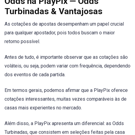
Odds na PlayPix — Odds
Turbinadas & Vantajosas
As cotações de apostas desempenham um papel crucial
para qualquer apostador, pois todos buscam o maior
retorno possível.
Antes de tudo, é importante observar que as cotações são
voláteis, ou seja, podem variar com frequência, dependendo
dos eventos de cada partida.
Em termos gerais, podemos afirmar que a PlayPix oferece
cotações interessantes, muitas vezes comparáveis às de
casas mais experientes no mercado.
Além disso, a PlayPix apresenta um diferencial: as Odds
Turbinadas, que consistem em seleções feitas pela casa