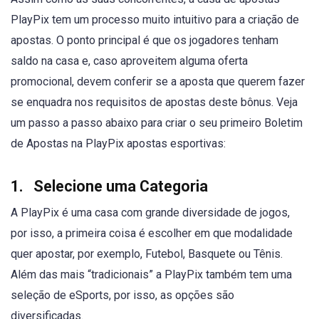
PlayPix tem um processo muito intuitivo para a criação de
apostas. O ponto principal é que os jogadores tenham
saldo na casa e, caso aproveitem alguma oferta
promocional, devem conferir se a aposta que querem fazer
se enquadra nos requisitos de apostas deste bônus. Veja
um passo a passo abaixo para criar o seu primeiro Boletim
de Apostas na PlayPix apostas esportivas:
1. Selecione uma Categoria
A PlayPix é uma casa com grande diversidade de jogos,
por isso, a primeira coisa é escolher em que modalidade
quer apostar, por exemplo, Futebol, Basquete ou Tênis.
Além das mais “tradicionais” a PlayPix também tem uma
seleção de eSports, por isso, as opções são
diversificadas.