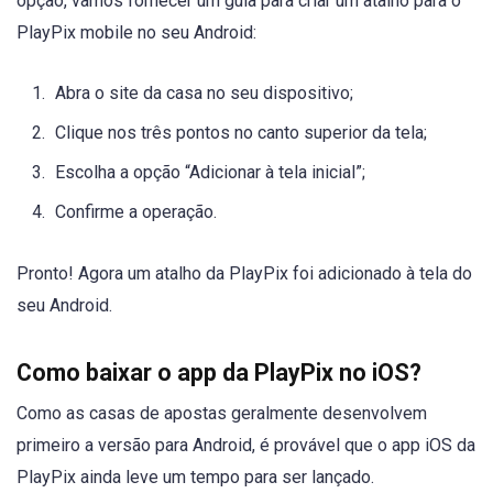
opção, vamos fornecer um guia para criar um atalho para o
PlayPix mobile no seu Android:
Abra o site da casa no seu dispositivo;
Clique nos três pontos no canto superior da tela;
Escolha a opção “Adicionar à tela inicial”;
Confirme a operação.
Pronto! Agora um atalho da PlayPix foi adicionado à tela do
seu Android.
Como baixar o app da PlayPix no iOS?
Como as casas de apostas geralmente desenvolvem
primeiro a versão para Android, é provável que o app iOS da
PlayPix ainda leve um tempo para ser lançado.