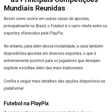
Mundiais Reunidas
Assim como ocorre em outras casas de apostas,
principalmente no Brasil, o Futebol é o carro-chefe entre os
esportes oferecidos pela PlayPix.
No entanto, para além dessa modalidade, a casa também
disponibiliza apostas em diversos esportes, o que é
extremamente positivo para os jogadores que desejam
explorar escolhas além das mais tradicionais.
Confira a seguir mais detalhes das opções disponíveis na
plataforma!
Futebol na PlayPix