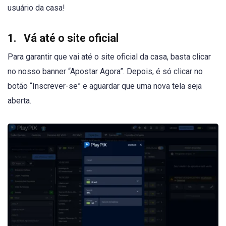
usuário da casa!
1. Vá até o site oficial
Para garantir que vai até o site oficial da casa, basta clicar
no nosso banner “Apostar Agora”. Depois, é só clicar no
botão “Inscrever-se” e aguardar que uma nova tela seja
aberta.