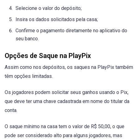
Selecione o valor do depósito;
Insira os dados solicitados pela casa;
Confirme o pagamento diretamente no aplicativo do
seu banco.
Opções de Saque na PlayPix
Assim como nos depósitos, os saques na PlayPix também
têm opções limitadas.
Os jogadores podem solicitar seus ganhos usando o Pix,
que deve ter uma chave cadastrada em nome do titular da
conta.
O saque mínimo na casa tem o valor de R$ 50,00, o que
pode ser considerado alto para alguns jogadores, mas