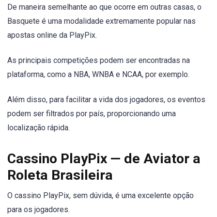
De maneira semelhante ao que ocorre em outras casas, o
Basquete é uma modalidade extremamente popular nas
apostas online da PlayPix.
As principais competições podem ser encontradas na
plataforma, como a NBA, WNBA e NCAA, por exemplo.
Além disso, para facilitar a vida dos jogadores, os eventos
podem ser filtrados por país, proporcionando uma
localização rápida.
Cassino PlayPix — de Aviator a
Roleta Brasileira
O cassino PlayPix, sem dúvida, é uma excelente opção
para os jogadores.