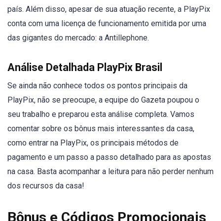
país. Além disso, apesar de sua atuação recente, a PlayPix
conta com uma licença de funcionamento emitida por uma
das gigantes do mercado: a Antillephone.
Análise Detalhada PlayPix Brasil
Se ainda não conhece todos os pontos principais da
PlayPix, não se preocupe, a equipe do Gazeta poupou o
seu trabalho e preparou esta análise completa. Vamos
comentar sobre os bônus mais interessantes da casa,
como entrar na PlayPix, os principais métodos de
pagamento e um passo a passo detalhado para as apostas
na casa. Basta acompanhar a leitura para não perder nenhum
dos recursos da casa!
Bônus e Códigos Promocionais