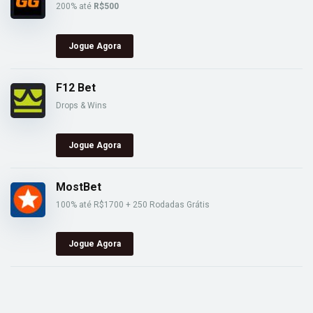
200% até
R$500
Jogue Agora
F12 Bet
Drops & Wins
Jogue Agora
MostBet
100% até R$1700 + 250 Rodadas Grátis
Jogue Agora