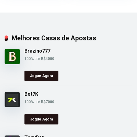
Melhores Casas de Apostas
Brazino777
100% até
R$4000
Jogue Agora
Bet7K
100% até
R$7000
Jogue Agora