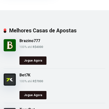
Melhores Casas de Apostas
Brazino777
100% até
R$4000
Jogue Agora
Bet7K
100% até
R$7000
Jogue Agora