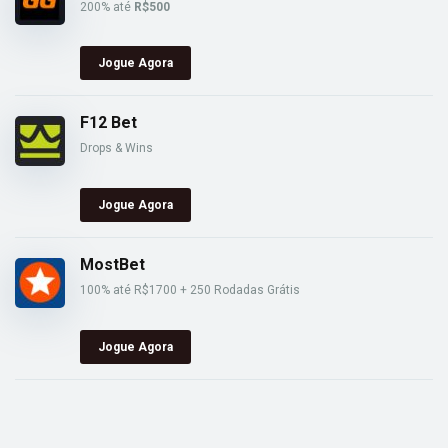
200% até
R$500
Jogue Agora
F12 Bet
Drops & Wins
Jogue Agora
MostBet
100% até R$1700 + 250 Rodadas Grátis
Jogue Agora