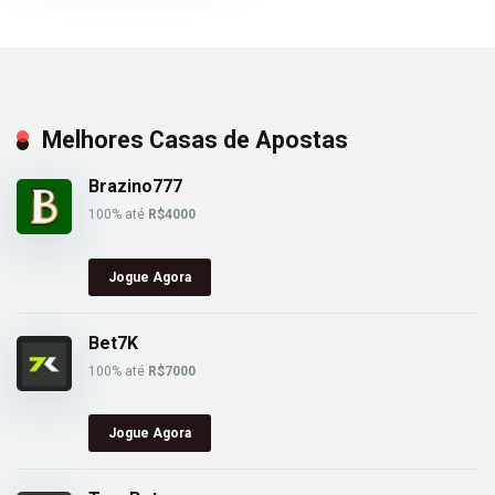
Melhores Casas de Apostas
Brazino777
100% até
R$4000
Jogue Agora
Bet7K
100% até
R$7000
Jogue Agora