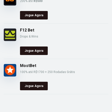
200% até
R$500
Jogue Agora
F12 Bet
Drops & Wins
Jogue Agora
MostBet
100% até R$1700 + 250 Rodadas Grátis
Jogue Agora