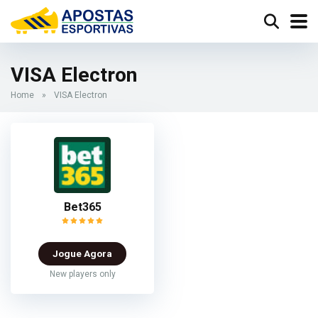
VISA Electron
Home
»
VISA Electron
Bet365
Jogue Agora
New players only