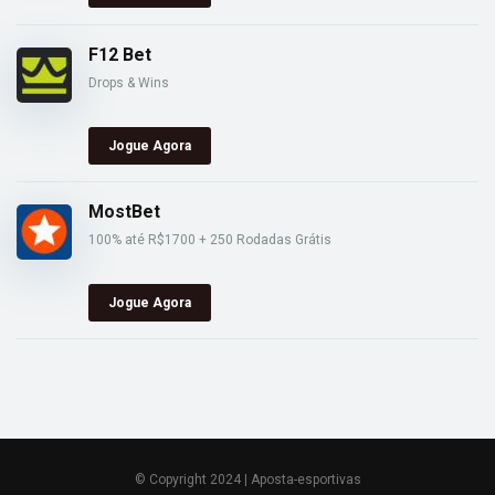
F12 Bet
Drops & Wins
Jogue Agora
MostBet
100% até R$1700 + 250 Rodadas Grátis
Jogue Agora
© Copyright 2024 | Aposta-esportivas