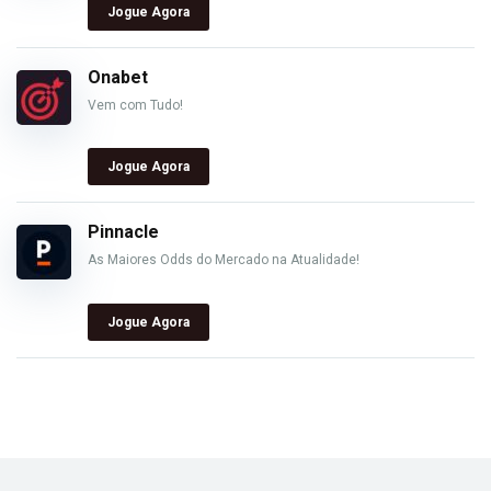
Jogue Agora
Onabet
Vem com Tudo!
Jogue Agora
Pinnacle
As Maiores Odds do Mercado na Atualidade!
Jogue Agora