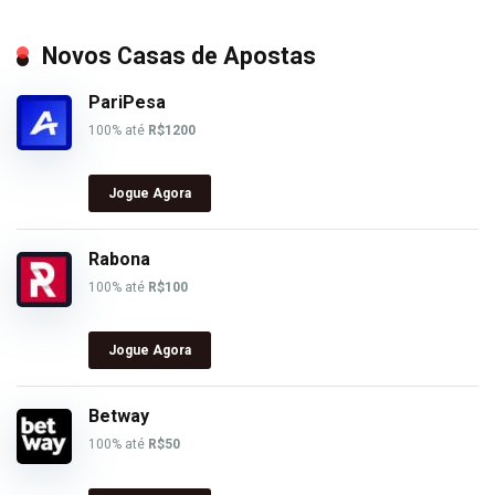
Novos Casas de Apostas
PariPesa
100% até
R$1200
Jogue Agora
Rabona
100% até
R$100
Jogue Agora
Betway
100% até
R$50