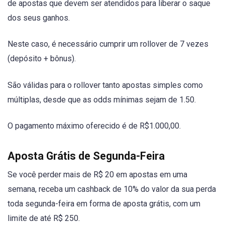
de apostas que devem ser atendidos para liberar o saque
dos seus ganhos.
Neste caso, é necessário cumprir um rollover de 7 vezes
(depósito + bônus).
São válidas para o rollover tanto apostas simples como
múltiplas, desde que as odds mínimas sejam de 1.50.
O pagamento máximo oferecido é de R$1.000,00.
Aposta Grátis de Segunda-Feira
Se você perder mais de R$ 20 em apostas em uma
semana, receba um cashback de 10% do valor da sua perda
toda segunda-feira em forma de aposta grátis, com um
limite de até R$ 250.