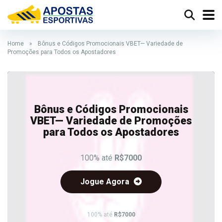
Home
»
Bônus e Códigos Promocionais VBET— Variedade de
Promoções para Todos os Apostadores
Bônus e Códigos Promocionais
VBET— Variedade de Promoções
para Todos os Apostadores
100% até
R$7000
Jogue Agora
100% até
R$7000