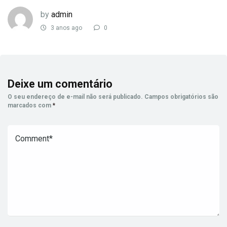
by
admin
3 anos ago
0
Deixe um comentário
O seu endereço de e-mail não será publicado.
Campos obrigatórios são
marcados com
*